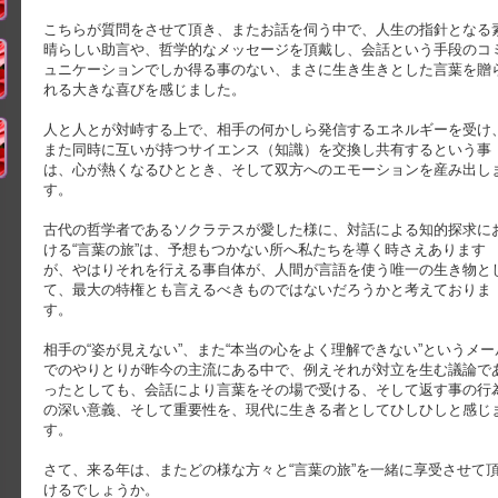
こちらが質問をさせて頂き、またお話を伺う中で、人生の指針となる
晴らしい助言や、哲学的なメッセージを頂戴し、会話という手段のコ
ュニケーションでしか得る事のない、まさに生き生きとした言葉を贈
れる大きな喜びを感じました。
人と人とが対峙する上で、相手の何かしら発信するエネルギーを受け
また同時に互いが持つサイエンス（知識）を交換し共有するという事
は、心が熱くなるひととき、そして双方へのエモーションを産み出し
す。
古代の哲学者であるソクラテスが愛した様に、対話による知的探求に
ける“言葉の旅”は、予想もつかない所へ私たちを導く時さえあります
が、やはりそれを行える事自体が、人間が言語を使う唯一の生き物と
て、最大の特権とも言えるべきものではないだろうかと考えておりま
す。
相手の“姿が見えない”、また“本当の心をよく理解できない”というメー
でのやりとりが昨今の主流にある中で、例えそれが対立を生む議論で
ったとしても、会話により言葉をその場で受ける、そして返す事の行
の深い意義、そして重要性を、現代に生きる者としてひしひしと感じ
す。
さて、来る年は、またどの様な方々と“言葉の旅”を一緒に享受させて
けるでしょうか。