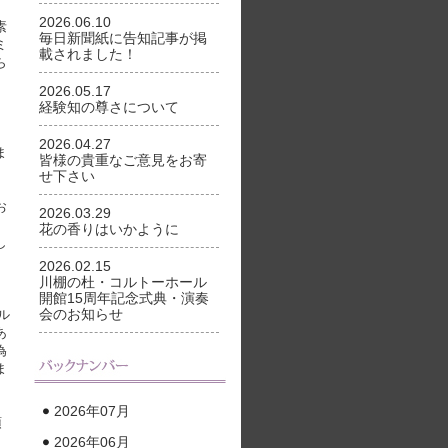
2026.06.10
素
毎日新聞紙に告知記事が掲
ミ
載されました！
ら
2026.05.17
経験知の尊さについて
、
2026.04.27
ま
皆様の貴重なご意見をお寄
せ下さい
お
2026.03.29
花の香りはいかように
し
2026.02.15
川棚の杜・コルトーホール
開館15周年記念式典・演奏
会のお知らせ
ル
あ
為
ま
2026年07月
頂
2026年06月